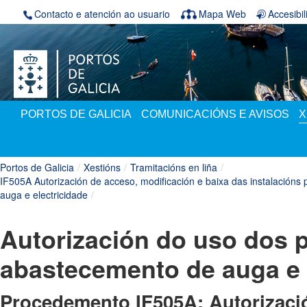
Skip to Content
Contacto e atención ao usuario
Mapa Web
Accesibi
PORTOS DE GALICIA
COMUNICACIÓNS E AVISOS
X
Portos de Galicia
/
Xestións
/
Tramitacións en liña
/
IF505A Autorización de acceso, modificación e baixa das instalacións 
auga e electricidade
/
Autorización do uso dos 
abastecemento de auga e 
Procedemento
IF505A: Autorizaci