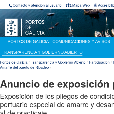
Saltar al contenido
Contacto y atención al usuario
Mapa Web
Accesibil
PORTOS DE GALICIA
COMUNICACIONES Y AVISOS
TRANSPARENCIA Y GOBIERNO ABIERTO
Portos de Galicia
/
Transparencia y Gobierno Abierto
/
Participación
/
Amarre del puerto de Ribadeo
/
Anuncio de exposición 
Exposición de los pliegos de condici
portuario especial de amarre y des
al de practicaje.