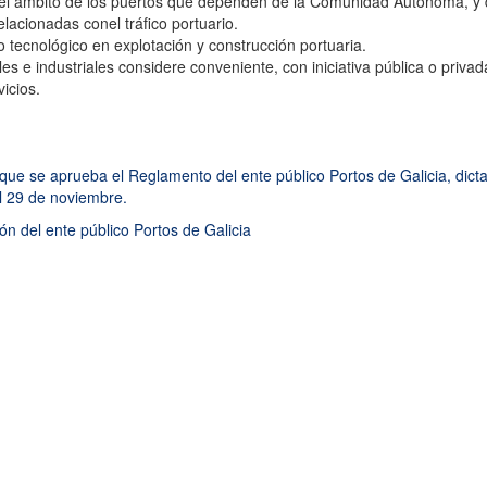
el ámbito de los puertos que dependen de la Comunidad Autónoma, y 
elacionadas conel tráfico portuario.
o tecnológico en explotación y construcción portuaria.
s e industriales considere conveniente, con iniciativa pública o privad
vicios.
que se aprueba el Reglamento del ente público Portos de Galicia, dict
el 29 de noviembre.
n del ente público Portos de Galicia