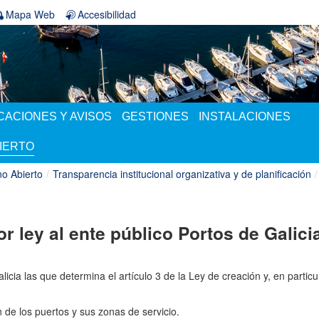
Mapa Web
Accesibilidad
ACIONES Y AVISOS
GESTIONES
INSTALACIONES
IERTO
o Abierto
/
Transparencia institucional organizativa y de planificación
/
r ley al ente público Portos de Galici
icia las que determina el artículo 3 de la Ley de creación y, en particul
n de los puertos y sus zonas de servicio.