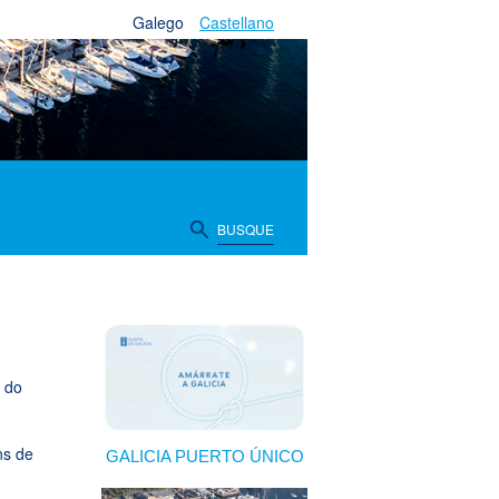
Galego
Castellano
BUSQUE
n do
ns de
GALICIA PUERTO ÚNICO