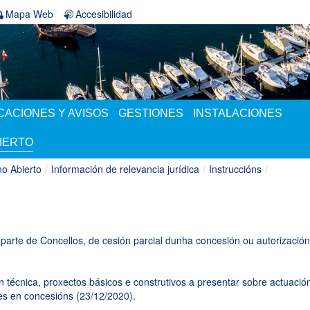
Mapa Web
Accesibilidad
ACIONES Y AVISOS
GESTIONES
INSTALACIONES
IERTO
o Abierto
/
Información de relevancia jurídica
/
Instruccións
/
r parte de Concellos, de cesión parcial dunha concesión ou autorizació
 técnica, proxectos básicos e construtivos a presentar sobre actuació
s en concesións (23/12/2020)
.