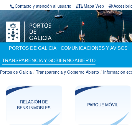
Saltar al contenido
Contacto y atención al usuario
Mapa Web
Accesibil
PORTOS DE GALICIA
COMUNICACIONES Y AVISOS
TRANSPARENCIA Y GOBIERNO ABIERTO
Portos de Galicia
/
Transparencia y Gobierno Abierto
/
Información ec
RELACIÓN DE
PARQUE MÓVIL
BENS INMOBLES