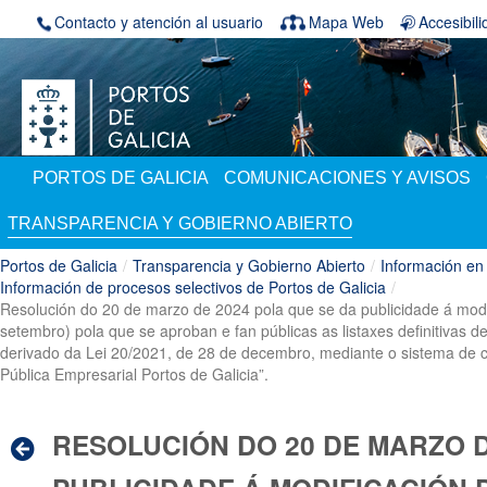
Saltar al contenido
Contacto y atención al usuario
Mapa Web
Accesibil
PORTOS DE GALICIA
COMUNICACIONES Y AVISOS
TRANSPARENCIA Y GOBIERNO ABIERTO
Portos de Galicia
/
Transparencia y Gobierno Abierto
/
Información en
Información de procesos selectivos de Portos de Galicia
/
Resolución do 20 de marzo de 2024 pola que se da publicidade á mod
setembro) pola que se aproban e fan públicas as listaxes definitivas d
derivado da Lei 20/2021, de 28 de decembro, mediante o sistema de co
Pública Empresarial Portos de Galicia”.
RESOLUCIÓN DO 20 DE MARZO D