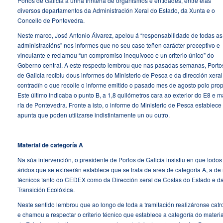
Portos de Galicia a unha trintena de organismos e entidades, entre elas
diversos departamentos da Administración Xeral do Estado, da Xunta e o
Concello de Pontevedra.
Neste marco, José Antonio Álvarez, apelou á “responsabilidade de todas as
administracións” nos informes que no seu caso teñen carácter preceptivo e
vinculante e reclamou “un compromiso inequívoco e un criterio único” do
Goberno central. A este respecto lembrou que nas pasadas semanas, Porto
de Galicia recibiu dous informes do Ministerio de Pesca e da dirección xeral
contradín o que recolle o informe emitido o pasado mes de agosto polo pro
Este último indicaba o punto B, a 1,8 quilómetros cara ao exterior do E8 e
ría de Pontevedra. Fronte a isto, o informe do Ministerio de Pesca establec
apunta que poden utilizarse indistintamente un ou outro.
Material de categoría A
Na súa intervención, o presidente de Portos de Galicia insistiu en que tod
áridos que se extraerán establece que se trata de area de categoría A, a de
técnicos tanto do CEDEX como da Dirección xeral de Costas do Estado e da 
Transición Ecolóxica.
Neste sentido lembrou que ao longo de toda a tramitación realizáronse ca
e chamou a respectar o criterio técnico que establece a categoría do mater