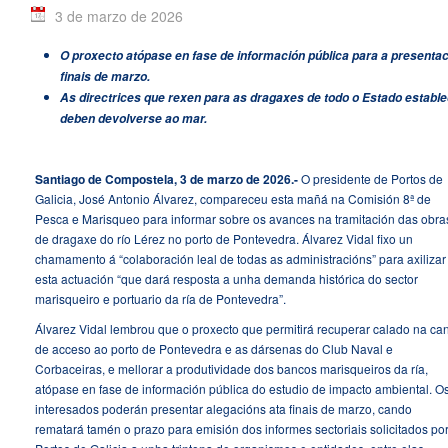
3 de marzo de 2026
O proxecto atópase en fase de información pública para a presentac
finais de marzo.
As directrices que rexen para as dragaxes de todo o Estado estable
deben devolverse ao mar.
Santiago de Compostela, 3 de marzo de 2026.-
O presidente de Portos de
Galicia, José Antonio Álvarez, compareceu esta mañá na Comisión 8ª de
Pesca e Marisqueo para informar sobre os avances na tramitación das obra
de dragaxe do río Lérez no porto de Pontevedra. Álvarez Vidal fixo un
chamamento á “colaboración leal de todas as administracións” para axilizar
esta actuación “que dará resposta a unha demanda histórica do sector
marisqueiro e portuario da ría de Pontevedra”.
Álvarez Vidal lembrou que o proxecto que permitirá recuperar calado na ca
de acceso ao porto de Pontevedra e as dársenas do Club Naval e
Corbaceiras, e mellorar a produtividade dos bancos marisqueiros da ría,
atópase en fase de información pública do estudio de impacto ambiental. O
interesados poderán presentar alegacións ata finais de marzo, cando
rematará tamén o prazo para emisión dos informes sectoriais solicitados po