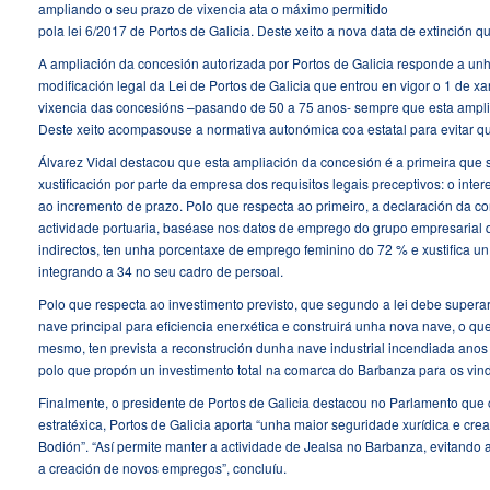
ampliando o seu prazo de vixencia ata o máximo permitido
pola lei 6/2017 de Portos de Galicia. Deste xeito a nova data de extinción q
A ampliación da concesión autorizada por Portos de Galicia responde a unh
modificación legal da Lei de Portos de Galicia que entrou en vigor o 1 de 
vixencia das concesións –pasando de 50 a 75 anos- sempre que esta ampl
Deste xeito acompasouse a normativa autonómica coa estatal para evitar que
Álvarez Vidal destacou que esta ampliación da concesión é a primeira que
xustificación por parte da empresa dos requisitos legais preceptivos: o inte
ao incremento de prazo. Polo que respecta ao primeiro, a declaración da co
actividade portuaria, baséase nos datos de emprego do grupo empresarial 
indirectos, ten unha porcentaxe de emprego feminino do 72 % e xustifica u
integrando a 34 no seu cadro de persoal.
Polo que respecta ao investimento previsto, que segundo a lei debe supera
nave principal para eficiencia enerxética e construirá unha nova nave, o qu
mesmo, ten prevista a reconstrución dunha nave industrial incendiada anos a
polo que propón un investimento total na comarca do Barbanza para os vind
Finalmente, o presidente de Portos de Galicia destacou no Parlamento que 
estratéxica, Portos de Galicia aporta “unha maior seguridade xurídica e crea
Bodión”. “Así permite manter a actividade de Jealsa no Barbanza, evitando a
a creación de novos empregos”, concluíu.