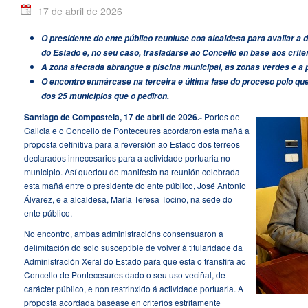
17 de abril de 2026
O presidente do ente público reuniuse coa alcaldesa para avaliar a de
do Estado e, no seu caso, trasladarse ao Concello en base aos cri
A zona afectada abrangue a piscina municipal, as zonas verdes e a p
O encontro enmárcase na terceira e última fase do proceso polo que
dos 25 municipios que o pediron.
Santiago de
Compostela,
17 de abril de 2026.-
Portos de
Galicia e o Concello de Ponteceures acordaron esta mañá a
proposta definitiva para a reversión ao Estado dos terreos
declarados innecesarios para a actividade portuaria no
municipio. Así quedou de manifesto na reunión celebrada
esta mañá entre o presidente do ente público, José Antonio
Álvarez, e a alcaldesa, María Teresa Tocino, na sede do
ente público.
No encontro, ambas administracións consensuaron a
delimitación do solo susceptible de volver á titularidade da
Administración Xeral do Estado para que esta o transfira ao
Concello de Pontecesures dado o seu uso veciñal, de
carácter público, e non restrinxido á actividade portuaria. A
proposta acordada baséase en criterios estritamente