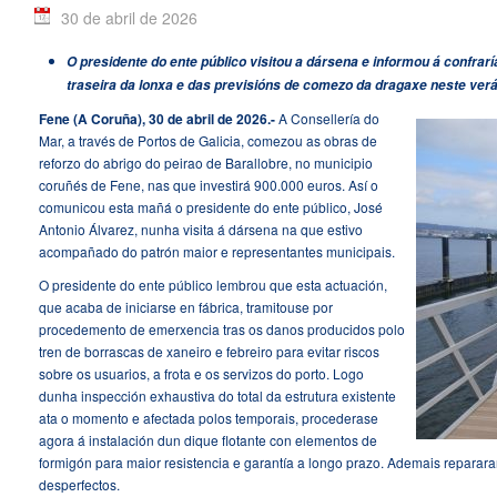
30 de abril de 2026
O presidente do ente público visitou a dársena e informou á confraría
traseira da lonxa e das previsións de comezo da dragaxe neste verá
Fene (A Coruña
),
30 de abril de 2026.-
A Consellería do
Mar, a través de Portos de Galicia, comezou as obras de
reforzo do abrigo do peirao de Barallobre, no municipio
coruñés de Fene, nas que investirá 900.000 euros. Así o
comunicou esta mañá o presidente do ente público, José
Antonio Álvarez, nunha visita á dársena na que estivo
acompañado do patrón maior e representantes municipais.
O presidente do ente público lembrou que esta actuación,
que acaba de iniciarse en fábrica, tramitouse por
procedemento de emerxencia tras os danos producidos polo
tren de borrascas de xaneiro e febreiro para evitar riscos
sobre os usuarios, a frota e os servizos do porto. Logo
dunha inspección exhaustiva do total da estrutura existente
ata o momento e afectada polos temporais, procederase
agora á instalación dun dique flotante con elementos de
formigón para maior resistencia e garantía a longo prazo. Ademais reparara
desperfectos.