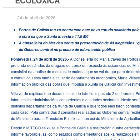
ECOLÓXICA
24 de abril de 2026
Portos de Galicia ten xa contratado este novo estudo solicitado p
a obra na que a Xunta investirá 11,9 M€
A conselleira do Mar deu conta da presentación de 43 alegacións 
do Goberno central no proceso de información pública
Pontevedra, 24 de abril de 2026.-
A Consellería do Mar, a través de Portos 
profunda dos áridos da dragaxe do Lérez en resposta ás esixencias do Minis
consistirá na análise de mostras de material que se vai dragar para determi
o comunicou esta mañá a titular do departamento autonómico, Marta Villave
información pública das obras que impulsa a Xunta de Galicia cun investime
Villaverde explicou que desde o inicio do trámite, o pasado 2 de febreiro, Po
informes ás administracións competentes e entidades sectoriais. Neste senti
distintos departamentos da Xunta de Galicia e que todos eles foron contest
cada caso. Pola contra das 3 consultas realizadas ao Goberno central rec
do Ministerio para a Transición Ecolóxica, non así do Ministerio de Agricult
Desde o MITECO esixiuse a Portos de Galicia a realización dunha caracteri
informe favorable, así como estudos complementarios aos xa realizados en r