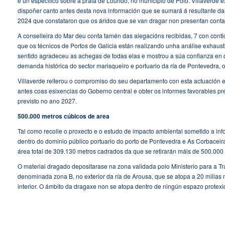
e un específico sobre a praia de Lourido, no municipio de Poio. Villaverde e
dispoñer canto antes desta nova información que se sumará á resultante da
2024 que constataron que os áridos que se van dragar non presentan cont
A conselleira do Mar deu conta tamén das alegacións recibidas, 7 con cont
que os técnicos de Portos de Galicia están realizando unha análise exhaust
sentido agradeceu as achegas de todas elas e mostrou a súa confianza en 
demanda histórica do sector marisqueiro e portuario da ría de Pontevedra, 
Villaverde reiterou o compromiso do seu departamento con esta actuación e
antes coas esixencias do Goberno central e obter os informes favorables pre
previsto no ano 2027.
500.000 metros cúbicos de area
Tal como recolle o proxecto e o estudo de impacto ambiental sometido a in
dentro do dominio público portuario do porto de Pontevedra e As Corbaceir
área total de 309.130 metros cadrados da que se retirarán máis de 500.000 
O material dragado depositarase na zona validada polo Ministerio para a T
denominada zona B, no exterior da ría de Arousa, que se atopa a 20 millas 
interior. O ámbito da dragaxe non se atopa dentro de ningún espazo protexi