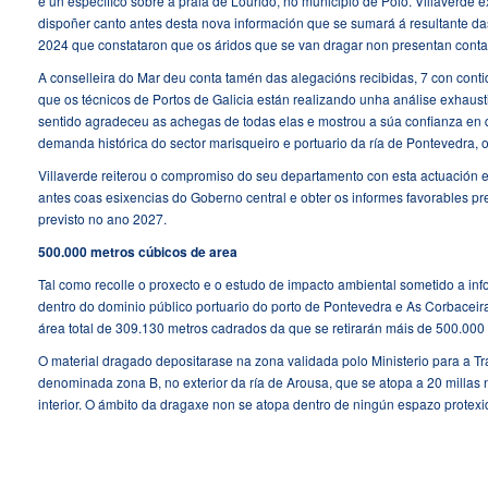
e un específico sobre a praia de Lourido, no municipio de Poio. Villaverde e
dispoñer canto antes desta nova información que se sumará á resultante da
2024 que constataron que os áridos que se van dragar non presentan cont
A conselleira do Mar deu conta tamén das alegacións recibidas, 7 con cont
que os técnicos de Portos de Galicia están realizando unha análise exhaust
sentido agradeceu as achegas de todas elas e mostrou a súa confianza en 
demanda histórica do sector marisqueiro e portuario da ría de Pontevedra, 
Villaverde reiterou o compromiso do seu departamento con esta actuación e
antes coas esixencias do Goberno central e obter os informes favorables pre
previsto no ano 2027.
500.000 metros cúbicos de area
Tal como recolle o proxecto e o estudo de impacto ambiental sometido a in
dentro do dominio público portuario do porto de Pontevedra e As Corbaceir
área total de 309.130 metros cadrados da que se retirarán máis de 500.000 
O material dragado depositarase na zona validada polo Ministerio para a T
denominada zona B, no exterior da ría de Arousa, que se atopa a 20 millas 
interior. O ámbito da dragaxe non se atopa dentro de ningún espazo protexi