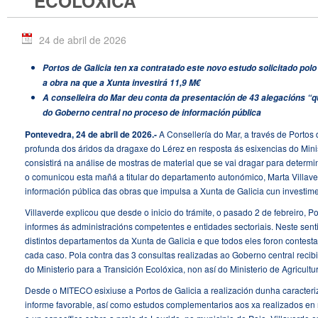
ECOLÓXICA
24 de abril de 2026
Portos de Galicia ten xa contratado este novo estudo solicitado p
a obra na que a Xunta investirá 11,9 M€
A conselleira do Mar deu conta da presentación de 43 alegacións 
do Goberno central no proceso de información pública
Pontevedra, 24 de abril de 2026.-
A Consellería do Mar, a través de Portos 
profunda dos áridos da dragaxe do Lérez en resposta ás esixencias do Minis
consistirá na análise de mostras de material que se vai dragar para determi
o comunicou esta mañá a titular do departamento autonómico, Marta Villave
información pública das obras que impulsa a Xunta de Galicia cun investime
Villaverde explicou que desde o inicio do trámite, o pasado 2 de febreiro, Po
informes ás administracións competentes e entidades sectoriais. Neste senti
distintos departamentos da Xunta de Galicia e que todos eles foron contest
cada caso. Pola contra das 3 consultas realizadas ao Goberno central rec
do Ministerio para a Transición Ecolóxica, non así do Ministerio de Agricult
Desde o MITECO esixiuse a Portos de Galicia a realización dunha caracteri
informe favorable, así como estudos complementarios aos xa realizados en r