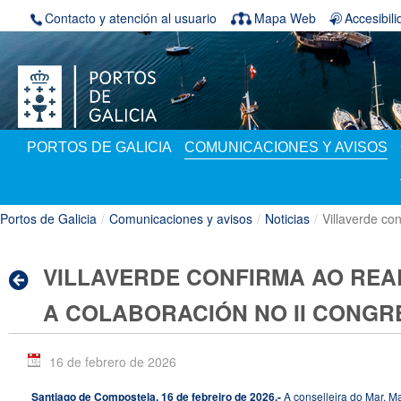
Saltar al contenido
Contacto y atención al usuario
Mapa Web
Accesibil
PORTOS DE GALICIA
COMUNICACIONES Y AVISOS
Portos de Galicia
/
Comunicaciones y avisos
/
Noticias
/
Villaverde co
VILLAVERDE CONFIRMA AO REA
A COLABORACIÓN NO II CONGR
16 de febrero de 2026
Santiago de Compostela, 16 de febreiro de 2026.-
A conselleira do Mar, Ma