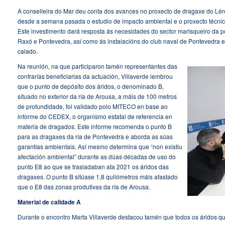
A conselleira do Mar deu conta dos avances no proxecto de dragaxe do Lére
desde a semana pasada o estudio de impacto ambiental e o proxecto técnic
Este investimento dará resposta ás necesidades do sector marisqueiro da 
Raxó e Pontevedra, así como ás instalacións do club naval de Pontevedra e
calado.
Na reunión, na que participaron tamén representantes das
confrarías beneficiarias da actuación, Villaverde lembrou
que o punto de depósito dos áridos, o denominado B,
situado no exterior da ría de Arousa, a máis de 100 metros
de profundidade, foi validado polo MITECO en base ao
informe do CEDEX, o organismo estatal de referencia en
materia de dragados. Este informe recomenda o punto B
para as dragaxes da ría de Pontevedra e aborda as súas
garantías ambientais. Así mesmo determina que “non existiu
afectación ambiental” durante as dúas décadas de uso do
punto E8 ao que se trasladaban ata 2021 os áridos das
dragaxes. O punto B sitúase 1,8 quilómetros máis afastado
que o E8 das zonas produtivas da ría de Arousa.
Material de calidade A
Durante o encontro Marta Villaverde destacou tamén que todos os áridos que