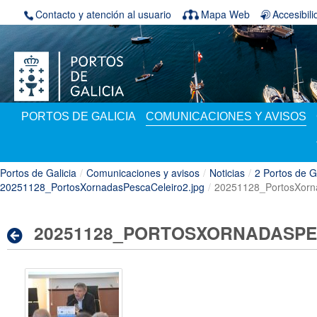
Saltar al contenido
Contacto y atención al usuario
Mapa Web
Accesibil
PORTOS DE GALICIA
COMUNICACIONES Y AVISOS
Portos de Galicia
/
Comunicaciones y avisos
/
Noticias
/
2 Portos de G
20251128_PortosXornadasPescaCeleiro2.jpg
/
20251128_PortosXorna
20251128_PORTOSXORNADASPE