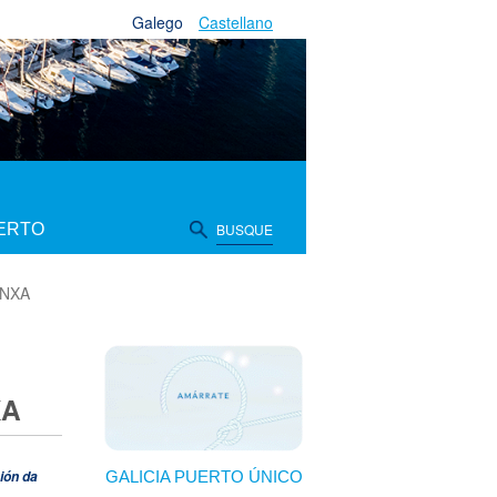
Galego
Castellano
IERTO
BUSQUE
ONXA
XA
ión da
GALICIA PUERTO ÚNICO