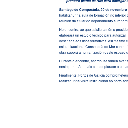
primeira planta da rula para albergar
Santiago de
Compostela,
20 de novembro 
habilitar unha aula de formación no interio
reunión da titular do departamento autonómi
No encontro, ao que asistiu tamén o presiden
elaborará un estudio técnico para autorizar
destinada aos usos formativos. Así mesmo c
esta actuación a Consellería do Mar contrib
obra suporá a humanización deste espazo d
Durante o encontro, acordouse tamén avanza
neste porto. Ademais contemplarase o pinta
Finalmente, Portos de Galicia comprometeus
realizar unha visita institucional ao porto s