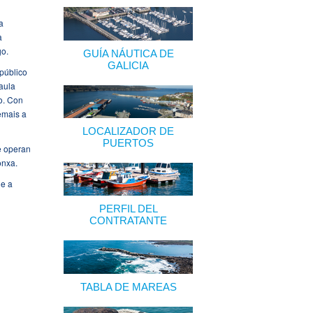
a
a
go.
GUÍA NÁUTICA DE
GALICIA
 público
aula
o. Con
emais a
LOCALIZADOR DE
PUERTOS
e operan
onxa.
 e a
PERFIL DEL
CONTRATANTE
TABLA DE MAREAS