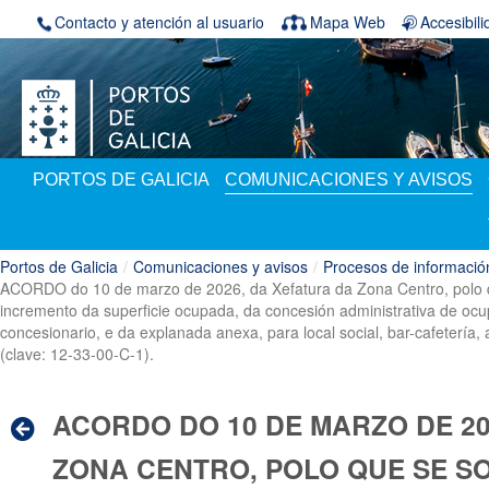
Saltar al contenido
Contacto y atención al usuario
Mapa Web
Accesibil
PORTOS DE GALICIA
COMUNICACIONES Y AVISOS
Portos de Galicia
/
Comunicaciones y avisos
/
Procesos de informació
ACORDO do 10 de marzo de 2026, da Xefatura da Zona Centro, polo qu
incremento da superficie ocupada, da concesión administrativa de ocup
concesionario, e da explanada anexa, para local social, bar-cafetería
(clave: 12-33-00-C-1).
ACORDO DO 10 DE MARZO DE 20
ZONA CENTRO, POLO QUE SE S