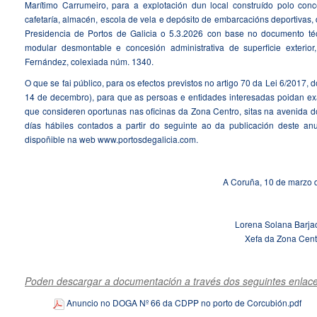
Marítimo Carrumeiro, para a explotación dun local construído polo conc
cafetaría, almacén, escola de vela e depósito de embarcacións deportivas, 
Presidencia de Portos de Galicia o 5.3.2026 con base no documento téc
modular desmontable e concesión administrativa de superficie exteri
Fernández, colexiada núm. 1340.
O que se fai público, para os efectos previstos no artigo 70 da Lei 6/2017
14 de decembro), para que as persoas e entidades interesadas poidan exa
que consideren oportunas nas oficinas da Zona Centro, sitas na avenida do
días hábiles contados a partir do seguinte ao da publicación deste anu
dispoñible na web www.portosdegalicia.com.
A Coruña, 10 de marzo 
Lorena Solana Barj
Xefa da Zona Cent
Poden descargar a documentación a través dos seguintes enlace
Anuncio no DOGA Nº 66 da CDPP no porto de Corcubión.pdf