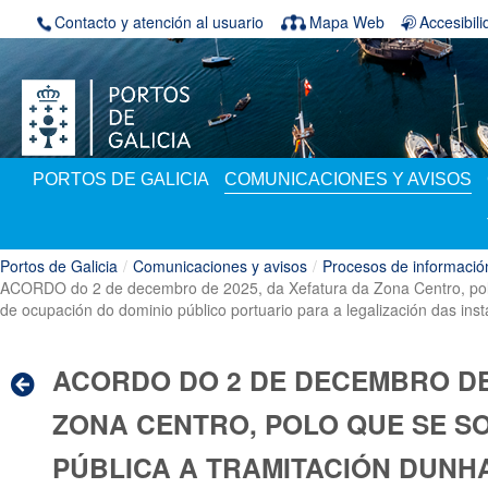
Saltar al contenido
Contacto y atención al usuario
Mapa Web
Accesibil
PORTOS DE GALICIA
COMUNICACIONES Y AVISOS
Portos de Galicia
/
Comunicaciones y avisos
/
Procesos de informació
ACORDO do 2 de decembro de 2025, da Xefatura da Zona Centro, polo 
de ocupación do dominio público portuario para a legalización das inst
ACORDO DO 2 DE DECEMBRO DE
ZONA CENTRO, POLO QUE SE S
PÚBLICA A TRAMITACIÓN DUNH