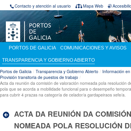
Saltar al contenido
Contacto y atención al usuario
Mapa Web
Accesibil
PORTOS DE GALICIA
COMUNICACIONES Y AVISOS
TRANSPARENCIA Y GOBIERNO ABIERTO
Portos de Galicia
/
Transparencia y Gobierno Abierto
/
Información en
Provisión transitoria de puestos de trabajo
/
Acta da reunión da comisión de valoración nomeada pola resolución de 
pola que se acorda a mobilidade funcional para o desempeño temporal de
para cubrir 4 prazas na categoría de celador/a gardapeiraos xefe/a.
ACTA DA REUNIÓN DA COMISIÓ
NOMEADA POLA RESOLUCIÓN DE 