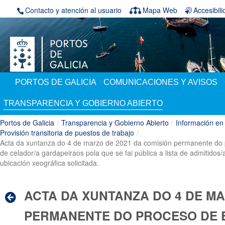
Saltar al contenido
Contacto y atención al usuario
Mapa Web
Accesibil
PORTOS DE GALICIA
COMUNICACIONES Y AVISOS
TRANSPARENCIA Y GOBIERNO ABIERTO
Portos de Galicia
/
Transparencia y Gobierno Abierto
/
Información en
Provisión transitoria de puestos de trabajo
/
Acta da xuntanza do 4 de marzo de 2021 da comisión permanente do pr
de celador/a gardapeiraos pola que se fai pública a lista de admitidos/
ubicación xeográfica solicitada.
ACTA DA XUNTANZA DO 4 DE MA
PERMANENTE DO PROCESO DE 