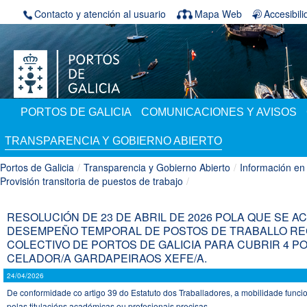
Saltar al contenido
Contacto y atención al usuario
Mapa Web
Accesibil
PORTOS DE GALICIA
COMUNICACIONES Y AVISOS
TRANSPARENCIA Y GOBIERNO ABIERTO
Portos de Galicia
/
Transparencia y Gobierno Abierto
/
Información en
Provisión transitoria de puestos de trabajo
/
RESOLUCIÓN DE 23 DE ABRIL DE 2026 POLA QUE SE A
DESEMPEÑO TEMPORAL DE POSTOS DE TRABALLO REC
COLECTIVO DE PORTOS DE GALICIA PARA CUBRIR 4 P
CELADOR/A GARDAPEIRAOS XEFE/A.
24/04/2026
De conformidade co artigo 39 do Estatuto dos Traballadores, a mobilidade funcio
polas titulacións académicas ou profesionais precisas...