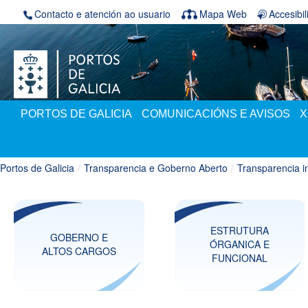
Volver ao contido
Contacto e atención ao usuario
Mapa Web
Accesibi
PORTOS DE GALICIA
COMUNICACIÓNS E AVISOS
X
Portos de Galicia
/
Transparencia e Goberno Aberto
/
Transparencia in
ESTRUTURA
GOBERNO E
ÓRGANICA E
ALTOS CARGOS
FUNCIONAL