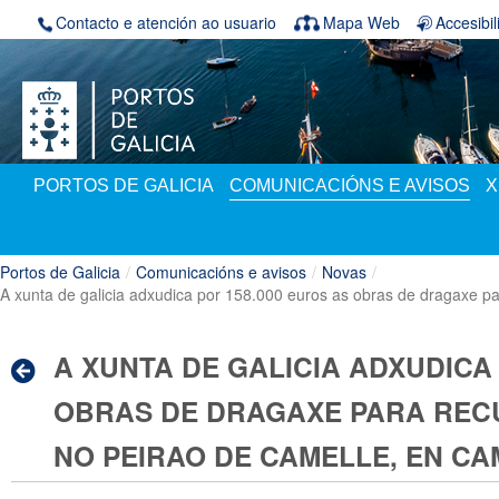
Volver ao contido
Contacto e atención ao usuario
Mapa Web
Accesibi
PORTOS DE GALICIA
COMUNICACIÓNS E AVISOS
X
Portos de Galicia
/
Comunicacións e avisos
/
Novas
/
A xunta de galicia adxudica por 158.000 euros as obras de dragaxe p
A XUNTA DE GALICIA ADXUDICA
OBRAS DE DRAGAXE PARA REC
NO PEIRAO DE CAMELLE, EN C