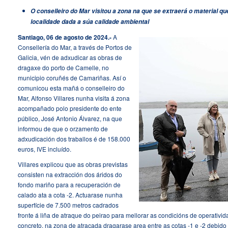
O conselleiro do Mar visitou a zona na que se extraerá o material 
localidade dada a súa calidade ambiental
Santiago, 06 de agosto de 2024.-
A
Consellería do Mar, a través de Portos de
Galicia, vén de adxudicar as obras de
dragaxe do porto de Camelle, no
municipio coruñés de Camariñas. Así o
comunicou esta mañá o conselleiro do
Mar, Alfonso Villares nunha visita á zona
acompañado polo presidente do ente
público, José Antonio Álvarez, na que
informou de que o orzamento de
adxudicación dos traballos é de 158.000
euros, IVE incluído.
Villares explicou que as obras previstas
consisten na extracción dos áridos do
fondo mariño para a recuperación de
calado ata a cota -2. Actuarase nunha
superfície de 7.500 metros cadrados
fronte á liña de atraque do peirao para mellorar as condicións de operativ
concreto, na zona de atracada dragarase area entre as cotas -1 e -2 debido