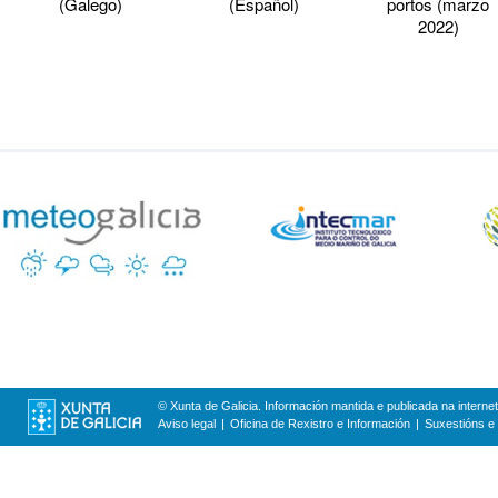
(Galego)
(Español)
portos (marzo
2022)
© Xunta de Galicia. Información mantida e publicada na internet
Aviso legal
Oficina de Rexistro e Información
Suxestións e