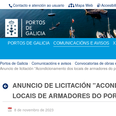
Volver ao contido
Contacto e atención ao usuario
Mapa Web
Accesibi
PORTOS DE GALICIA
COMUNICACIÓNS E AVISOS
X
Portos de Galicia
/
Comunicacións e avisos
/
Convocatorias de obras 
Anuncio de licitación "Acondicionamento dos locais de armadores do p
ANUNCIO DE LICITACIÓN "ACO
LOCAIS DE ARMADORES DO POR
8 de novembro de 2023