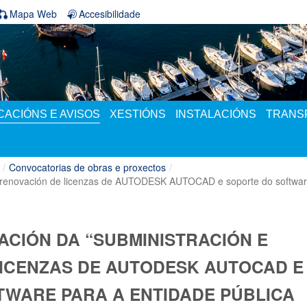
Mapa Web
Accesibilidade
ACIÓNS E AVISOS
XESTIÓNS
INSTALACIÓNS
TRANS
/
Convocatorias de obras e proxectos
/
 e renovación de licenzas de AUTODESK AUTOCAD e soporte do softwar
TACIÓN DA “SUBMINISTRACIÓN E
LICENZAS DE AUTODESK AUTOCAD E
TWARE PARA A ENTIDADE PÚBLICA