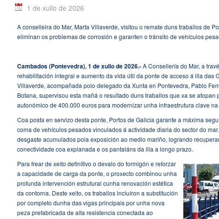
1 de xullo de 2026
A conselleira do Mar, Marta Villaverde, visitou o remate duns traballos de P
eliminan os problemas de corrosión e garanten o tránsito de vehículos pes
Cambados (Pontevedra), 1 de xullo de 2026.-
A Consellería do Mar, a trav
rehabilitación integral e aumento da vida útil da ponte de acceso á illa das
Villaverde, acompañada polo delegado da Xunta en Pontevedra, Pablo Ferná
Botana, supervisou esta mañá o resultado duns traballos que xa se atopan
autonómico de 400.000 euros para modernizar unha infraestrutura clave na l
Coa posta en servizo desta ponte, Portos de Galicia garante a máxima segurid
coma de vehículos pesados vinculados á actividade diaria do sector do mar.
desgaste acumulados pola exposición ao medio mariño, logrando recuperar 
conectividade coa explanada e os pantaláns da illa a longo prazo.
Para frear de xeito definitivo o devalo do formigón e reforzar
a capacidade de carga da ponte, o proxecto combinou unha
profunda intervención estrutural cunha renovación estética
da contorna. Deste xeito, os traballos incluíron a substitución
por completo dunha das vigas principais por unha nova
peza prefabricada de alta resistencia conectada ao