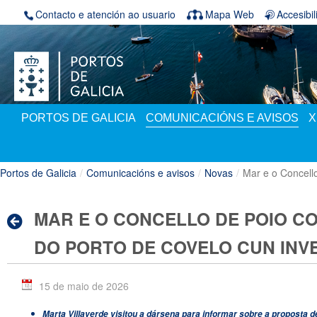
Volver ao contido
Contacto e atención ao usuario
Mapa Web
Accesibi
PORTOS DE GALICIA
COMUNICACIÓNS E AVISOS
X
Portos de Galicia
/
Comunicacións e avisos
/
Novas
/
Mar e o Concell
MAR E O CONCELLO DE POIO 
DO PORTO DE COVELO CUN INVE
15 de maio de 2026
Marta Villaverde visitou a dársena para informar sobre a proposta 