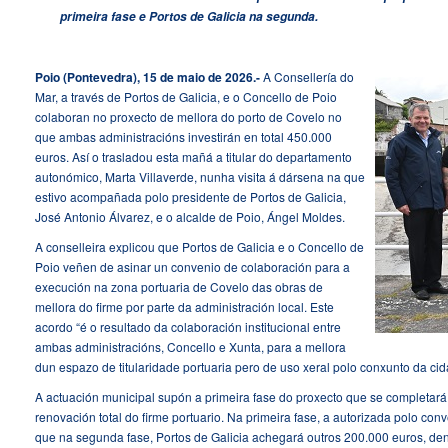
primeira fase e Portos de Galicia na segunda.
Poio (Pontevedra), 15 de maio de 2026.-
A Consellería do
Mar, a través de Portos de Galicia, e o Concello de Poio
colaboran no proxecto de mellora do porto de Covelo no
que ambas administracións investirán en total 450.000
euros. Así o trasladou esta mañá a titular do departamento
autonómico, Marta Villaverde, nunha visita á dársena na que
estivo acompañada polo presidente de Portos de Galicia,
José Antonio Álvarez, e o alcalde de Poio, Ángel Moldes.
A conselleira explicou que Portos de Galicia e o Concello de
Poio veñen de asinar un convenio de colaboración para a
execución na zona portuaria de Covelo das obras de
mellora do firme por parte da administración local. Este
acordo “é o resultado da colaboración institucional entre
ambas administracións, Concello e Xunta, para a mellora
dun espazo de titularidade portuaria pero de uso xeral polo conxunto da cid
A actuación municipal supón a primeira fase do proxecto que se completará
renovación total do firme portuario. Na primeira fase, a autorizada polo con
que na segunda fase, Portos de Galicia achegará outros 200.000 euros, dent