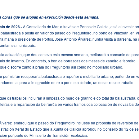
 as obras que se atopan en execución desde esta semana.
aio de 2026.-
A Consellería do Mar, a través de Portos de Galicia, está a investir pr
 balaustrada e posta en valor do paseo do Preguntoiro, no porto de Vilaxoán, en Vi
ta mañá o presidente de Portos, José Antonio Álvarez, nunha visita á dársena, na
sentantes municipais.
esta actuación, que deu comezo esta mesma semana, mellorará o conxunto do pas
s do inverno. En concreto, o tren de borrascas dos meses de xaneiro e febreiro
ue discorre xunto á praia do Preguntorio así como no mobiliario urbano.
tar permitirán recuperar a balaustrada e repoñer o mobiliario urbano, poñendo en v
fundamental para a integración entre o porto e a cidade, un dos eixos de traballo
que os traballos incluirán a limpeza do muro de granito e do total da balaustrada, 
leiras e a reparación da beirarrúa en varios tramos coa colocación de novas baldo
 Álvarez lembrou que o paseo do Preguntoiro inclúese na proposta de reversión de
istración Xeral do Estado que a Xunta de Galicia aprobou no Consello do 12 de s
ón por parte do Ministerio de Transición Ecolóxica.