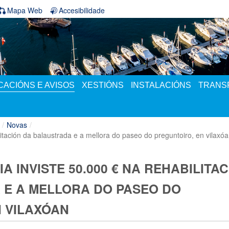
Mapa Web
Accesibilidade
ACIÓNS E AVISOS
XESTIÓNS
INSTALACIÓNS
TRANS
/
Novas
/
ilitación da balaustrada e a mellora do paseo do preguntoiro, en vilaxó
A INVISTE 50.000 € NA REHABILITA
 E A MELLORA DO PASEO DO
 VILAXÓAN