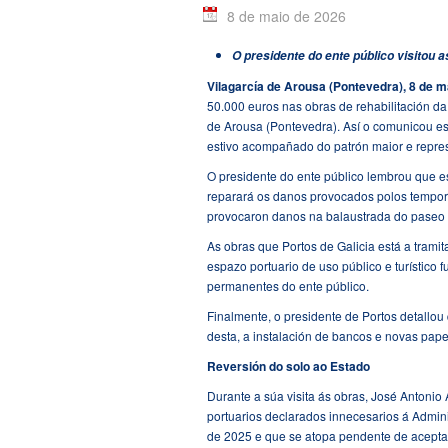
8 de maio de 2026
O presidente do ente público visitou
Vilagarc
ía de Arousa (Pontevedra),
8 de m
50.000 euros nas obras de rehabilitación da
de Arousa (Pontevedra). Así o comunicou es
estivo acompañado do patrón maior e repre
O presidente do ente público lembrou que 
reparará os danos provocados polos temporai
provocaron danos na balaustrada do paseo q
As obras que Portos de Galicia está a trami
espazo portuario de uso público e turístico 
permanentes do ente público.
Finalmente, o presidente de Portos detallou 
desta, a instalación de bancos e novas pape
Reversión do solo ao Estado
Durante a súa visita ás obras, José Antonio
portuarios declarados innecesarios á Admin
de 2025 e que se atopa pendente de aceptaci