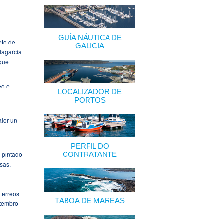
GUÍA NÁUTICA DE
eto de
GALICIA
lagarcía
 que
eo e
LOCALIZADOR DE
PORTOS
alor un
PERFIL DO
o pintado
CONTRATANTE
sas.
 terreos
TÁBOA DE MAREAS
etembro