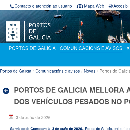
Volver ao contido
Contacto e atención ao usuario
Mapa Web
Accesibi
PORTOS DE GALICIA
COMUNICACIÓNS E AVISOS
X
Portos de Galicia
/
Comunicacións e avisos
/
Novas
/
Portos de Galici
PORTOS DE GALICIA MELLORA 
DOS VEHÍCULOS PESADOS NO P
3 de xuño de 2026
Santiago de Compostela, 3 de xuño de 2026.-
Portos de Galicia, ente públ