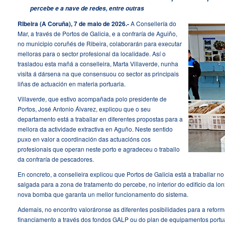
percebe e a nave de redes, entre outras
RIbeira (A Coruña), 7 de maio de 2026.-
A Consellería do
Mar, a través de Portos de Galicia, e a confraría de Aguiño,
no municipio coruñés de Ribeira, colaborarán para executar
melloras para o sector profesional da localidade. Así o
trasladou esta mañá a conselleira, Marta Villaverde, nunha
visita á dársena na que consensuou co sector as principais
liñas de actuación en materia portuaria.
Villaverde, que estivo acompañada polo presidente de
Portos, José Antonio Álvarez, explicou que o seu
departamento está a traballar en diferentes propostas para a
mellora da actividade extractiva en Aguño. Neste sentido
puxo en valor a coordinación das actuacións cos
profesionais que operan neste porto e agradeceu o traballo
da confraría de pescadores.
En concreto, a conselleira explicou que Portos de Galicia está a traballar 
salgada para a zona de tratamento do percebe, no interior do edificio da lo
nova bomba que garanta un mellor funcionamento do sistema.
Ademais, no encontro valoráronse as diferentes posibilidades para a reform
financiamento a través dos fondos GALP ou do plan de equipamentos portu