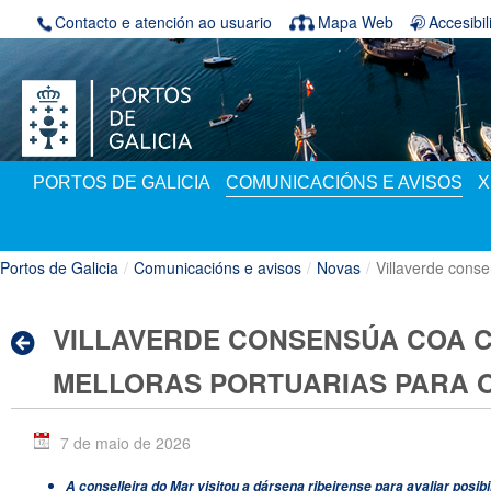
Volver ao contido
Contacto e atención ao usuario
Mapa Web
Accesibi
PORTOS DE GALICIA
COMUNICACIÓNS E AVISOS
X
Portos de Galicia
/
Comunicacións e avisos
/
Novas
/
Villaverde conse
VILLAVERDE CONSENSÚA COA 
MELLORAS PORTUARIAS PARA 
7 de maio de 2026
A conselleira do Mar visitou a dársena ribeirense para avaliar posib