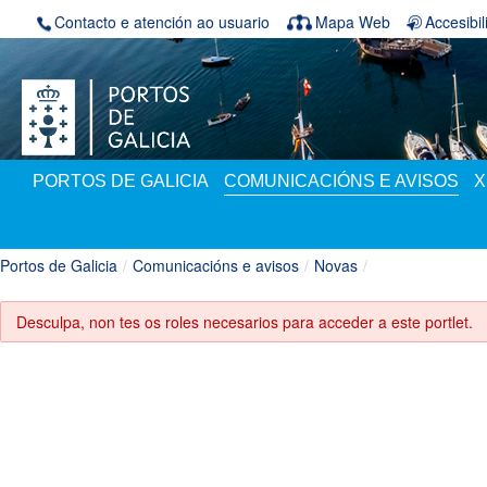
Volver ao contido
Contacto e atención ao usuario
Mapa Web
Accesibi
PORTOS DE GALICIA
COMUNICACIÓNS E AVISOS
X
Portos de Galicia
/
Comunicacións e avisos
/
Novas
/
Desculpa, non tes os roles necesarios para acceder a este portlet.