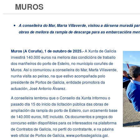
MUROS
A conselleira do Mar, Marta Villaverde, visitou a dársena muradá par
obras de mellora da rampla de descarga para as embarcacións men
Muros (A Coruña), 1 de outubro de 2025.-
A Xunta de Galicia
investirá 140.000 euros na mellora das condicións de traballo
dos mariñeiros do porto de Esteiro, no municipio coruñés de
Muros. Así o comunicou a conselleira do Mar, Marta Villaverde,
nunha visita ao peirao, na que estivo acompañada polo
presidente de Portos de Galicia, entidade promotora da
actuación, José Antonio Álvarez.
A conselleira lembrou que o Consello da Xunta informou o
pasado día 15 do inicio da licitación pública das obras de
ampliación da rampla do porto de Esteiro, cun orzamento base
de 140.000 euros, IVE incluído. Os documentos e pregos do
concurso están dispoñibles para os interesados na plataforma
de Contratos de Galicia, no perfil do contratante, e na páxina
web oficial de Portos de Galicia,
www.portosdegalicia.gal
.