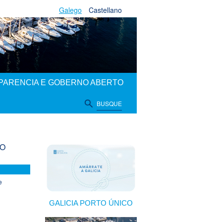
Galego
Castellano
PARENCIA E GOBERNO ABERTO
BUSQUE
DO
e
GALICIA PORTO ÚNICO