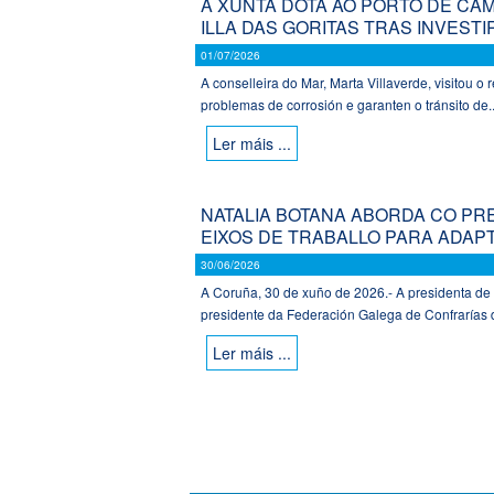
A XUNTA DOTA AO PORTO DE C
ILLA DAS GORITAS TRAS INVESTI
01/07/2026
A conselleira do Mar, Marta Villaverde, visitou o
problemas de corrosión e garanten o tránsito de..
Ler máis ...
NATALIA BOTANA ABORDA CO PR
EIXOS DE TRABALLO PARA ADAP
30/06/2026
A Coruña, 30 de xuño de 2026.- A presidenta de 
presidente da Federación Galega de Confrarías 
Ler máis ...