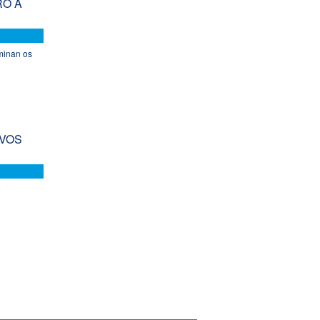
RO Á
iminan os
OVOS
o