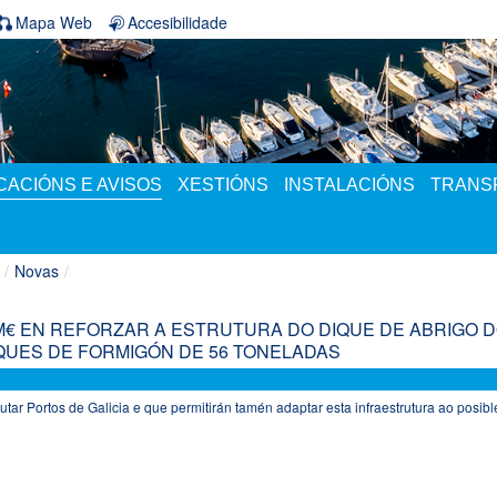
Mapa Web
Accesibilidade
ACIÓNS E AVISOS
XESTIÓNS
INSTALACIÓNS
TRANS
/
Novas
/
8 M€ EN REFORZAR A ESTRUTURA DO DIQUE DE ABRIGO 
QUES DE FORMIGÓN DE 56 TONELADAS
utar Portos de Galicia e que permitirán tamén adaptar esta infraestrutura ao posibl