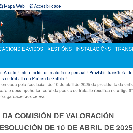
Mapa Web
Accesibilidade
ACIÓNS E AVISOS
XESTIÓNS
INSTALACIÓNS
TRANS
o Aberto
/
Información en materia de persoal
/
Provisión transitoria de
os de traballo en Portos de Galicia
/
nomeada pola resolución de 10 de abril de 2025 do presidente da entid
ara o desempeño temporal de postos de traballo recollida no artigo 6º 
r/a gardapeiraos xefe/a.
 DA COMISIÓN DE VALORACIÓN
SOLUCIÓN DE 10 DE ABRIL DE 2025