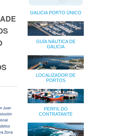
GALICIA PORTO ÚNICO
DADE
OS
O
GUÍA NÁUTICA DE
GALICIA
OS
LOCALIZADOR DE
PORTOS
or Juan
PERFIL DO
olución
CONTRATANTE
ional
úblico
 na Zona