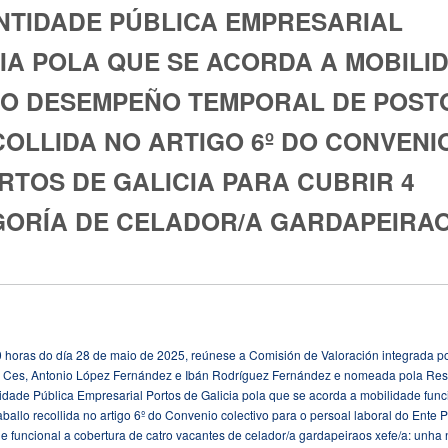
NTIDADE PÚBLICA EMPRESARIAL
IA POLA QUE SE ACORDA A MOBILI
 O DESEMPEÑO TEMPORAL DE POST
OLLIDA NO ARTIGO 6º DO CONVENI
RTOS DE GALICIA PARA CUBRIR 4
GORÍA DE CELADOR/A GARDAPEIRA
 horas do día 28 de maio de 2025, reúnese a Comisión de Valoración integrada p
ra Ces, Antonio López Fernández e Ibán Rodríguez Fernández e nomeada pola Res
idade Pública Empresarial Portos de Galicia pola que se acorda a mobilidade func
allo recollida no artigo 6º do Convenio colectivo para o persoal laboral do Ente P
e funcional a cobertura de catro vacantes de celador/a gardapeiraos xefe/a: unha