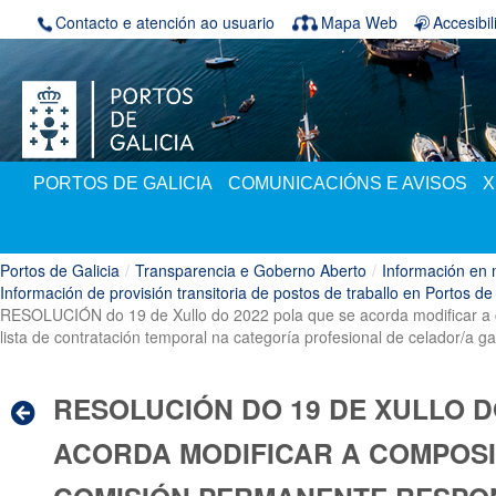
Volver ao contido
Contacto e atención ao usuario
Mapa Web
Accesibi
PORTOS DE GALICIA
COMUNICACIÓNS E AVISOS
X
Portos de Galicia
/
Transparencia e Goberno Aberto
/
Información en 
Información de provisión transitoria de postos de traballo en Portos de
RESOLUCIÓN do 19 de Xullo do 2022 pola que se acorda modificar a
lista de contratación temporal na categoría profesional de celador/a g
RESOLUCIÓN DO 19 DE XULLO D
ACORDA MODIFICAR A COMPOS