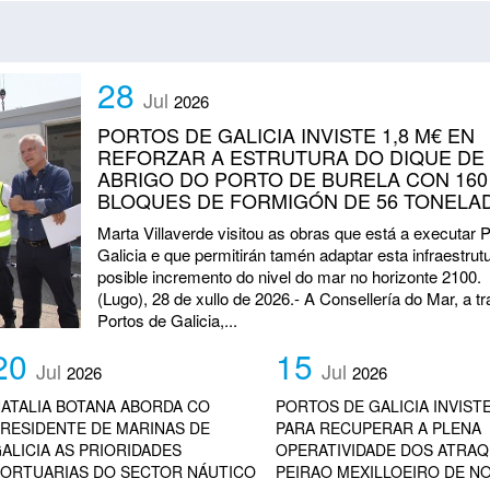
28
Jul
2026
PORTOS DE GALICIA INVISTE 1,8 M€ EN
REFORZAR A ESTRUTURA DO DIQUE DE
ABRIGO DO PORTO DE BURELA CON 160
BLOQUES DE FORMIGÓN DE 56 TONELA
Marta Villaverde visitou as obras que está a executar 
Galicia e que permitirán tamén adaptar esta infraestrut
posible incremento do nivel do mar no horizonte 2100.
(Lugo), 28 de xullo de 2026.- A Consellería do Mar, a t
Portos de Galicia,...
20
15
Jul
Jul
2026
2026
ATALIA BOTANA ABORDA CO
PORTOS DE GALICIA INVISTE
RESIDENTE DE MARINAS DE
PARA RECUPERAR A PLENA
ALICIA AS PRIORIDADES
OPERATIVIDADE DOS ATRA
ORTUARIAS DO SECTOR NÁUTICO
PEIRAO MEXILLOEIRO DE N