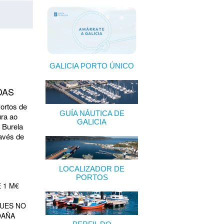
GALICIA PORTO ÚNICO
DAS
Portos de
GUÍA NÁUTICA DE
ura ao
GALICIA
 Burela
ravés de
LOCALIZADOR DE
PORTOS
 1 M€
QUES NO
OAÑA