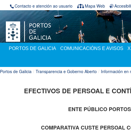
Skip to Content
Contacto e atención ao usuario
Mapa Web
Accesibi
PORTOS DE GALICIA
COMUNICACIÓNS E AVISOS
X
Portos de Galicia
/
Transparencia e Goberno Aberto
/
Información en 
EFECTIVOS DE PERSOAL E CONT
ENTE PÚBLICO PORTOS
COMPARATIVA CUSTE PERSOAL C