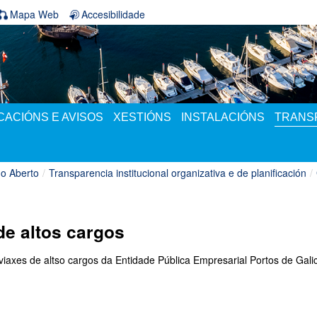
Mapa Web
Accesibilidade
ACIÓNS E AVISOS
XESTIÓNS
INSTALACIÓNS
TRANS
o Aberto
/
Transparencia institucional organizativa e de planificación
/
de altos cargos
axes de altso cargos da Entidade Pública Empresarial Portos de Galic