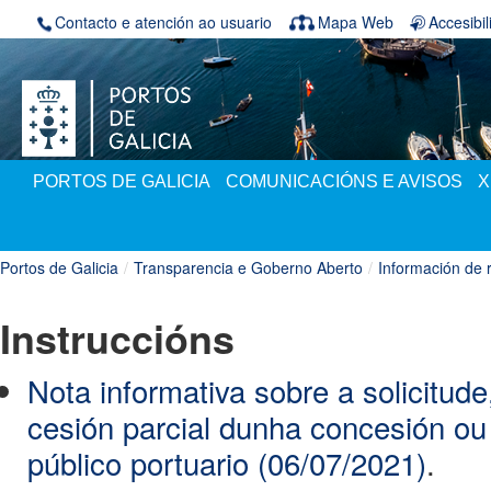
Skip to Content
Contacto e atención ao usuario
Mapa Web
Accesibi
PORTOS DE GALICIA
COMUNICACIÓNS E AVISOS
X
Portos de Galicia
/
Transparencia e Goberno Aberto
/
Información de r
Instruccións
Nota informativa sobre a solicitude
cesión parcial dunha concesión ou
público portuario (06/07/2021)
.