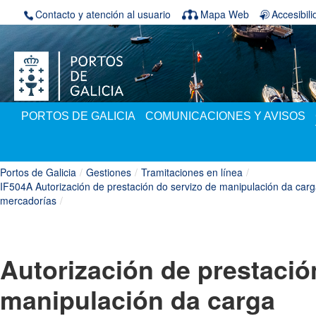
Saltar al contenido
Contacto y atención al usuario
Mapa Web
Accesibil
PORTOS DE GALICIA
COMUNICACIONES Y AVISOS
Portos de Galicia
/
Gestiones
/
Tramitaciones en línea
/
IF504A Autorización de prestación do servizo de manipulación da carg
mercadorías
/
Autorización de prestació
manipulación da carga