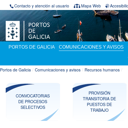
Saltar al contenido
Contacto y atención al usuario
Mapa Web
Accesibil
PORTOS DE GALICIA
COMUNICACIONES Y AVISOS
Portos de Galicia
/
Comunicaciones y avisos
/
Recursos humanos
/
PROVISIÓN
CONVOCATORIAS
TRANSITORIA DE
DE PROCESOS
PUESTOS DE
SELECTIVOS
TRABAJO