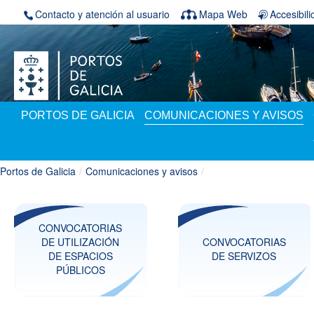
Saltar al contenido
Contacto y atención al usuario
Mapa Web
Accesibil
PORTOS DE GALICIA
COMUNICACIONES Y AVISOS
Portos de Galicia
/
Comunicaciones y avisos
/
CONVOCATORIAS
DE UTILIZACIÓN
CONVOCATORIAS
DE ESPACIOS
DE SERVIZOS
PÚBLICOS