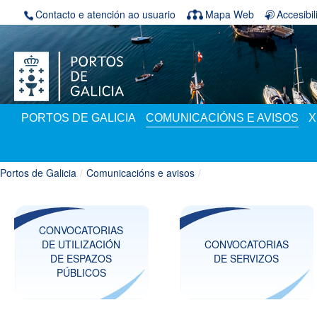
Volver ao contido
Contacto e atención ao usuario
Mapa Web
Accesibi
PORTOS DE GALICIA
COMUNICACIÓNS E AVISOS
X
Portos de Galicia
/
Comunicacións e avisos
/
CONVOCATORIAS
DE UTILIZACIÓN
CONVOCATORIAS
DE ESPAZOS
DE SERVIZOS
PÚBLICOS