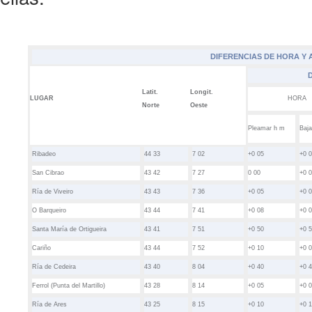
DIFERENCIAS DE HORA Y
Latit.
Longit.
LUGAR
HORA
Norte
Oeste
Pleamar
h m
Baj
Ribadeo
44 33
7 02
+0 05
+0 
San Cibrao
43 42
7 27
0 00
+0 
Ría de Viveiro
43 43
7 36
+0 05
+0 
O Barqueiro
43 44
7 41
+0 08
+0 
Santa María de Ortigueira
43 41
7 51
+0 50
+0 
Cariño
43 44
7 52
+0 10
+0 
Ría de Cedeira
43 40
8 04
+0 40
+0 
Ferrol (Punta del Martillo)
43 28
8 14
+0 05
+0 
Ría de Ares
43 25
8 15
+0 10
+0 