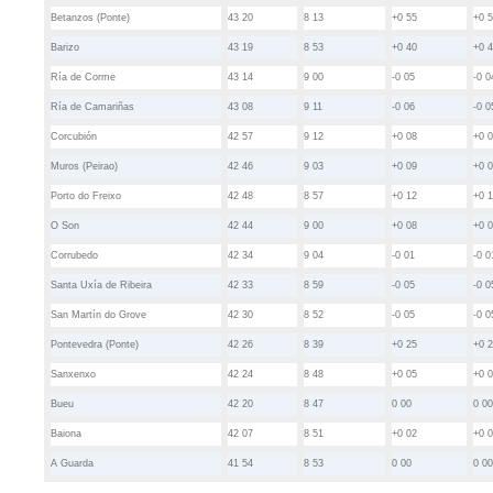
Betanzos (Ponte)
43 20
8 13
+0 55
+0 
Barizo
43 19
8 53
+0 40
+0 
Ría de Corme
43 14
9 00
-0 05
-0 0
Ría de Camariñas
43 08
9 11
-0 06
-0 0
Corcubión
42 57
9 12
+0 08
+0 
Muros (Peirao)
42 46
9 03
+0 09
+0 
Porto do Freixo
42 48
8 57
+0 12
+0 
O Son
42 44
9 00
+0 08
+0 
Corrubedo
42 34
9 04
-0 01
-0 0
Santa Uxía de Ribeira
42 33
8 59
-0 05
-0 0
San Martín do Grove
42 30
8 52
-0 05
-0 0
Pontevedra (Ponte)
42 26
8 39
+0 25
+0 
Sanxenxo
42 24
8 48
+0 05
+0 
Bueu
42 20
8 47
0 00
0 0
Baiona
42 07
8 51
+0 02
+0 
A Guarda
41 54
8 53
0 00
0 0