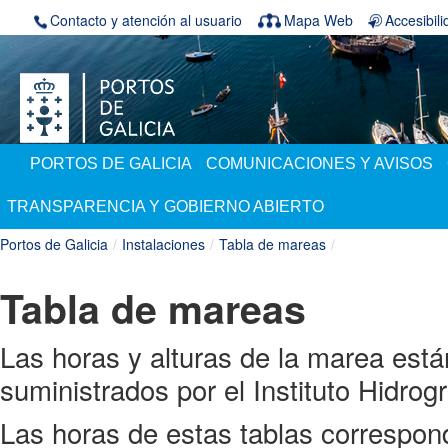
Saltar al contenido
Contacto y atención al usuario
Mapa Web
Accesibil
PORTOS DE GALICIA
COMUNICACIONES Y AVISOS
TRANSPARENCIA Y GOBIERNO ABIERTO
Portos de Galicia
/
Instalaciones
/
Tabla de mareas
/
Tabla de mareas
Las horas y alturas de la marea est
suministrados por el Instituto Hidrog
Las horas de estas tablas correspond