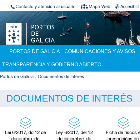
Saltar al contenido
Contacto y atención al usuario
Mapa Web
Accesibil
PORTOS DE GALICIA
COMUNICACIONES Y AVISOS
TRANSPARENCIA Y GOBIERNO ABIERTO
Portos de Galicia
/
Documentos de interés
/
DOCUMENTOS DE INTERÉS
Lei 6/2017, do 12 de
Ley 6/2017, del 12
Ficha de riscos 
decembro, de
de diciembre, de
prescricións de