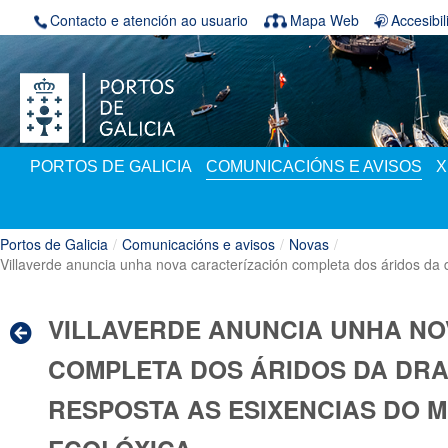
Volver ao contido
Contacto e atención ao usuario
Mapa Web
Accesibi
PORTOS DE GALICIA
COMUNICACIÓNS E AVISOS
X
Portos de Galicia
/
Comunicacións e avisos
/
Novas
/
Villaverde anuncia unha nova caracterízación completa dos áridos da d
VILLAVERDE ANUNCIA UNHA NO
COMPLETA DOS ÁRIDOS DA DRA
RESPOSTA AS ESIXENCIAS DO M