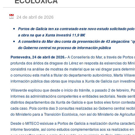
ECOLÓXICA
24 de abril de 2026
Portos de Galicia ten xa contratado este novo estudo solicitado p
a obra na que a Xunta investirá 11,9 M€
A conselleira do Mar deu conta da presentación de 43 alegacións 
do Goberno central no proceso de información pública
Pontevedra, 24 de abril de 2026.-
A Consellería do Mar, a través de Portos 
profunda dos áridos da dragaxe do Lérez en resposta ás esixencias do Minis
consistirá na análise de mostras de material que se vai dragar para determi
o comunicou esta mañá a titular do departamento autonómico, Marta Villave
información pública das obras que impulsa a Xunta de Galicia cun investime
Villaverde explicou que desde o inicio do trámite, o pasado 2 de febreiro, Po
informes ás administracións competentes e entidades sectoriais. Neste senti
distintos departamentos da Xunta de Galicia e que todos eles foron contest
cada caso. Pola contra das 3 consultas realizadas ao Goberno central rec
do Ministerio para a Transición Ecolóxica, non así do Ministerio de Agricult
Desde o MITECO esixiuse a Portos de Galicia a realización dunha caracteri
informe favorable, así como estudos complementarios aos xa realizados en r