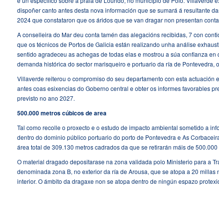
e un específico sobre a praia de Lourido, no municipio de Poio. Villaverde e
dispoñer canto antes desta nova información que se sumará á resultante da
2024 que constataron que os áridos que se van dragar non presentan cont
A conselleira do Mar deu conta tamén das alegacións recibidas, 7 con cont
que os técnicos de Portos de Galicia están realizando unha análise exhaust
sentido agradeceu as achegas de todas elas e mostrou a súa confianza en 
demanda histórica do sector marisqueiro e portuario da ría de Pontevedra, 
Villaverde reiterou o compromiso do seu departamento con esta actuación e
antes coas esixencias do Goberno central e obter os informes favorables pre
previsto no ano 2027.
500.000 metros cúbicos de area
Tal como recolle o proxecto e o estudo de impacto ambiental sometido a in
dentro do dominio público portuario do porto de Pontevedra e As Corbaceir
área total de 309.130 metros cadrados da que se retirarán máis de 500.000 
O material dragado depositarase na zona validada polo Ministerio para a T
denominada zona B, no exterior da ría de Arousa, que se atopa a 20 millas 
interior. O ámbito da dragaxe non se atopa dentro de ningún espazo protexi