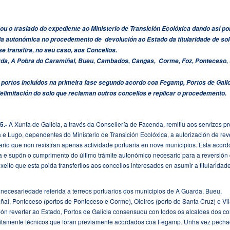
u o traslado do expediente ao Ministerio de Transición Ecolóxica dando así po
a autonómica no procedemento de devolución ao Estado da titularidade de sol
se transfira, no seu caso, aos Concellos.
arda, A Pobra do Caramiñal, Bueu, Cambados, Cangas, Corme, Foz, Ponteceso,
portos incluídos na primeira fase segundo acordo coa Fegamp, Portos de Gali
elimitación do solo que reclaman outros concellos e replicar o procedemento.
5.-
A Xunta de Galicia, a través da Consellería de Facenda, remitiu aos servizos pr
e Lugo, dependentes do Ministerio de Transición Ecolóxica, a autorización de rev
ario que non rexistran apenas actividade portuaria en nove municipios. Esta acordo
 e supón o cumprimento do último trámite autonómico necesario para a reversión
xeito que esta poida transferilos aos concellos interesados en asumir a titularidad
nnecesariedade referida a terreos portuarios dos municipios de A Guarda, Bueu,
l, Ponteceso (portos de Ponteceso e Corme), Oleiros (porto de Santa Cruz) e Vi
pón reverter ao Estado, Portos de Galicia consensuou con todos os alcaldes dos co
stritamente técnicos que foran previamente acordados coa Fegamp. Unha vez pech