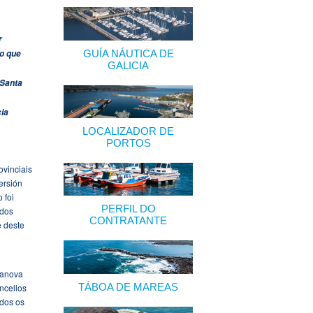
r
GUÍA NÁUTICA DE
o que
GALICIA
 Santa
cia
LOCALIZADOR DE
PORTOS
ovinciais
ersión
 foi
PERFIL DO
 dos
CONTRATANTE
e deste
lanova
TÁBOA DE MAREAS
ncellos
ados os