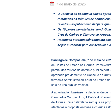
7 de maio de 2025
O Consello do Executivo galego aprobo
rematados os trámites de competenci
rexistra uso público veciñal para que 
Os 10 portos beneficiarios son A Gu
Cruz de Oleiros e Vilanova de Arousa.
Rematada a tramitación respecto dos 
segue a traballar para consensuar a d
Santiago de Compostela,
7
de maio de 202
de Costas do Estado na Coruña, Pontevedra 
parcial dos terreos de dominio público portu
aprobado previamente no Consello da Xunta
terreos á Administración Xeral do Estado de 
solo de uso público veciñal.
A autorización baséase na declaración de i
Cambados Cangas, Foz, A Pobra do Caramiña
de Arousa. Para delimitar o solo que se pro
afectados a proposta en base a criterios e