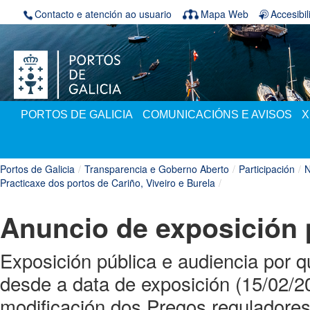
Skip to Content
Contacto e atención ao usuario
Mapa Web
Accesibi
PORTOS DE GALICIA
COMUNICACIÓNS E AVISOS
X
Portos de Galicia
/
Transparencia e Goberno Aberto
/
Participación
/
N
Practicaxe dos portos de Cariño, Viveiro e Burela
/
Anuncio de exposición 
Exposición pública e audiencia por qu
desde a data de exposición (15/02/20
modificación dos Pregos reguladores