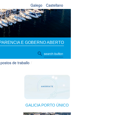
Galego
Castellano
PARENCIA E GOBERNO ABERTO
search-button
 postos de traballo
/
GALICIA PORTO ÚNICO